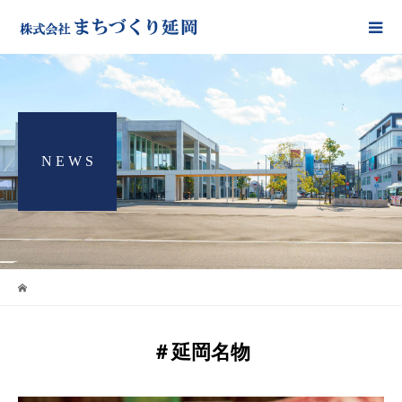
N E W S
＃延岡名物