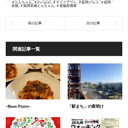
＃とんちゃん
,
＃のべおか
,
＃テイクアウト
,
＃延岡グルメ
,
＃延岡
名物
,
＃延岡名物とんちゃん
,
＃老舗居酒屋
関連記事一覧
「駅まち」の夜明け
~Buon Piatto~