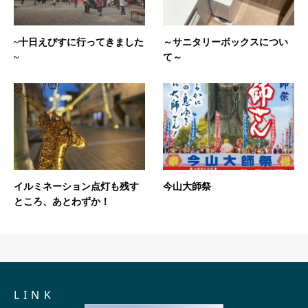
~十日えびすに行ってきました
～サニタリーボックスについ
~
て～
イルミネーション点灯も残す
今山大師祭
ところ、あとわずか！
L I N K