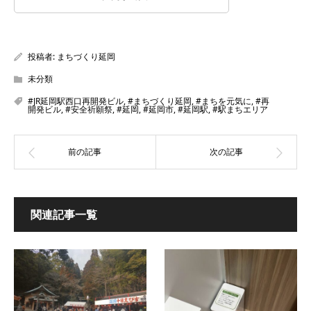
投稿者:
まちづくり延岡
未分類
#JR延岡駅西口再開発ビル
,
#まちづくり延岡
,
#まちを元気に
,
#再
開発ビル
,
#安全祈願祭
,
#延岡
,
#延岡市
,
#延岡駅
,
#駅まちエリア
関連記事一覧