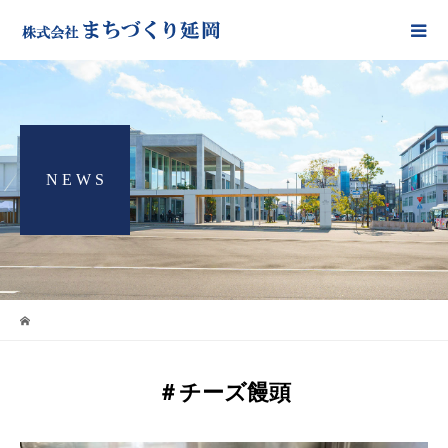
N E W S
＃チーズ饅頭