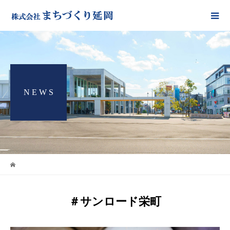
N E W S
＃サンロード栄町