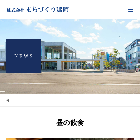
N E W S
昼の飲食