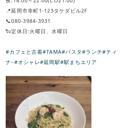
夜:18:00～22:00(L.O21:00)
📍延岡市幸町1-123タケダビル2F
📞080-3984-3931
🐑定休日:火曜日、水曜日
⁡
#カフェと古着
#TAMA
#パスタ
#ランチ
#ティ
ナ
–
#オシャレ
#延岡駅
#駅まちエリア