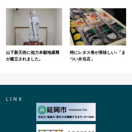
山下新天街に他力本願地蔵尊
特にレタス巻が美味しい♪「ま
が建立されました。
つい弁当店」
L I N K