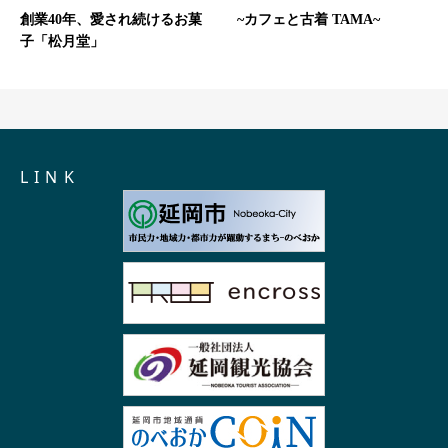
創業40年、愛され続けるお菓
~カフェと古着 TAMA~
子「松月堂」
L I N K